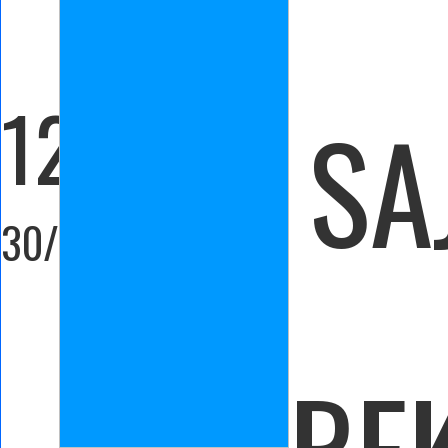
12:00
SA
30/11/202
RE